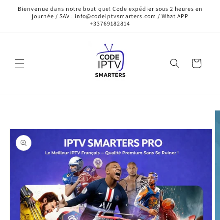
et
Bienvenue dans notre boutique! Code expédier sous 2 heures en
passer
journée / SAV : info@codeiptvsmarters.com / What APP
au
+33769182814
contenu
Panier
Passer aux
informations
produits