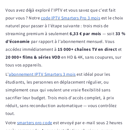
Android
Android
/
/
Vous avez déjà exploré l'IPTV et vous savez que c'est fait
M3u
M3u
pour vous ? Notre
code IPTV Smarters Pro 3 mois
est le choix
MegaOTT
MegaOTT
naturel pour passer à l'étape suivante : trois mois de
streaming premium à seulement
6,33 € par mois
— soit
33 %
d'économie
par rapport à l'abonnement mensuel. Vous
accédez immédiatement à
15 000+ chaînes TV en direct
et
20 000+ films & séries VOD
en HD & 4K, sans coupures, sur
tous vos appareils.
L'
abonnement IPTV Smarters 3 mois
est idéal pour les
étudiants, les personnes en déplacement régulier, ou
simplement ceux qui veulent une vraie flexibilité sans
sacrifier leur budget. Trois mois d'accès complet, à prix
réduit, sans reconduction automatique — vous contrôlez
tout.
Votre
smarters pro code
est envoyé par e-mail sous 2 heures