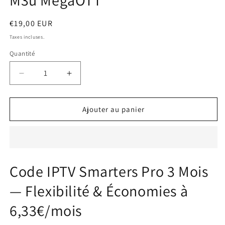
M3u MegaOTT
Prix
€19,00 EUR
habituel
Taxes incluses.
Quantité
Réduire
Augmenter
la
la
quantité
quantité
de
de
Ajouter au panier
Code
Code
IPTV
IPTV
Smarters
Smarters
Pro
Pro
3
3
Code IPTV Smarters Pro 3 Mois
mois
mois
/
/
— Flexibilité & Économies à
Smarters
Smarters
Player
Player
6,33€/mois
Lite
Lite