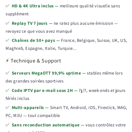
✅
HD & 4K Ultra inclus —
meilleure qualité visuelle sans
supplément
✅
Replay TV 7 jours —
ne ratez plus aucune émission —
revoyez ce que vous avez manqué
✅
Chaînes de 50+ pays —
France, Belgique, Suisse, UK, US,
Maghreb, Espagne, Italie, Turquie...
⚡ Technique & Support
✅
Serveurs MegaOTT 99,9% uptime —
stables même lors
des grandes soirées sportives
✅
Code IPTV par e-mail sous 2H —
7j/7, week-ends et jours
fériés inclus
✅
Multi-appareils —
Smart TV, Android, iOS, Firestick, MAG,
PC, M3U — tout compatible
✅
Sans reconduction automatique —
vous contrôlez votre