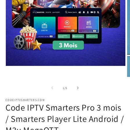
Ouvrir
le
média
O
1
le
dans
m
de
1
/
5
une
2
fenêtre
d
modale
CODEIPTVSMARTERS.COM
u
Code IPTV Smarters Pro 3 mois
f
m
/ Smarters Player Lite Android /