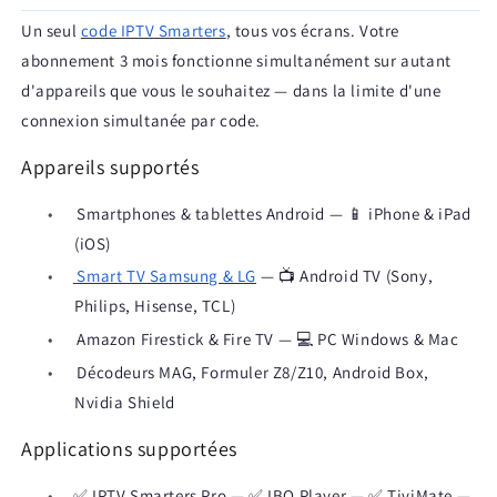
Un seul
code IPTV Smarters
, tous vos écrans. Votre
abonnement 3 mois fonctionne simultanément sur autant
d'appareils que vous le souhaitez — dans la limite d'une
connexion simultanée par code.
Appareils supportés
•
Smartphones & tablettes Android — 📱 iPhone & iPad
(iOS)
•
Smart TV Samsung & LG
— 📺 Android TV (Sony,
Philips, Hisense, TCL)
•
Amazon Firestick & Fire TV — 💻 PC Windows & Mac
•
Décodeurs MAG, Formuler Z8/Z10, Android Box,
Nvidia Shield
Applications supportées
•
✅ IPTV Smarters Pro — ✅ IBO Player — ✅ TiviMate —